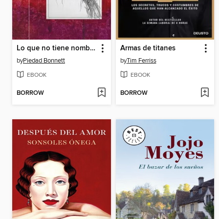
Lo que no tiene nombre
Armas de titanes
by
Piedad Bonnett
by
Tim Ferriss
EBOOK
EBOOK
BORROW
BORROW