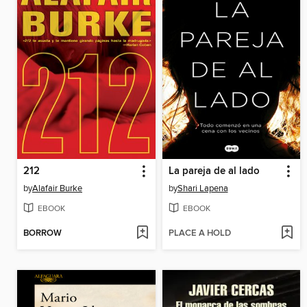
212
La pareja de al lado
by
Alafair Burke
by
Shari Lapena
EBOOK
EBOOK
BORROW
PLACE A HOLD