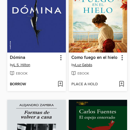
Dómina
Como fuego en el hielo
by
L.S. Hilton
by
Luz Gabás
EBOOK
EBOOK
BORROW
PLACE A HOLD