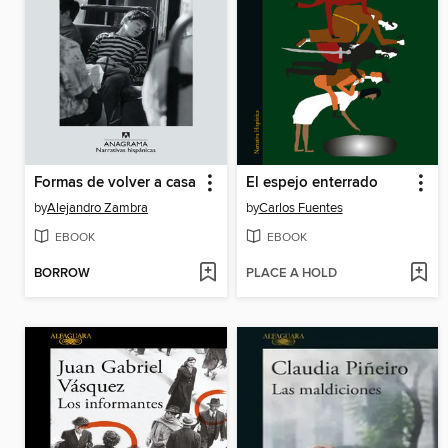
Formas de volver a casa
El espejo enterrado
by
Alejandro Zambra
by
Carlos Fuentes
EBOOK
EBOOK
BORROW
PLACE A HOLD