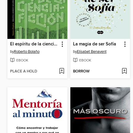
El espíritu de la ciencia-ficción
La magia de ser Sofía
by
Roberto Bolaño
by
Elísabet Benavent
EBOOK
EBOOK
PLACE A HOLD
BORROW