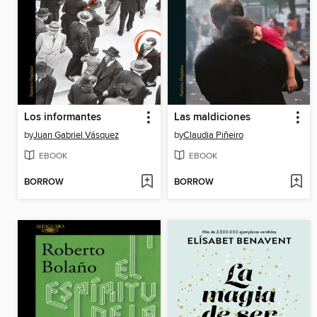
Los informantes
Las maldiciones
by
Juan Gabriel Vásquez
by
Claudia Piñeiro
EBOOK
EBOOK
BORROW
BORROW