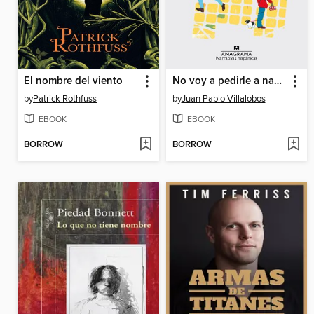
El nombre del viento
No voy a pedirle a nadie que me crea
by
Patrick Rothfuss
by
Juan Pablo Villalobos
EBOOK
EBOOK
BORROW
BORROW