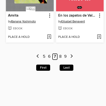
Amrita
En los zapatos de Valeria
by
Banana Yoshimoto
by
Elísabet Benavent
EBOOK
EBOOK
PLACE A HOLD
PLACE A HOLD
5
6
7
8
9
First
Last