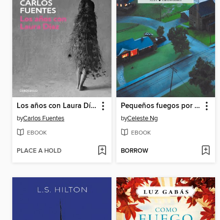
Los años con Laura Díaz
Pequeños fuegos por todas partes
by
Carlos Fuentes
by
Celeste Ng
EBOOK
EBOOK
PLACE A HOLD
BORROW