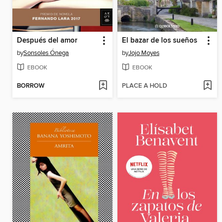
Después del amor
El bazar de los sueños
by
Sonsoles Ónega
by
Jojo Moyes
EBOOK
EBOOK
BORROW
PLACE A HOLD