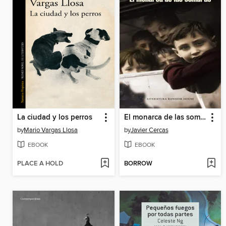
La ciudad y los perros
El monarca de las sombras
by
Mario Vargas Llosa
by
Javier Cercas
EBOOK
EBOOK
PLACE A HOLD
BORROW