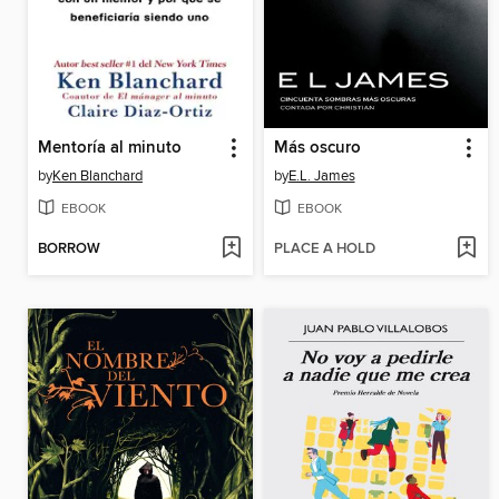
Mentoría al minuto
Más oscuro
by
Ken Blanchard
by
E.L. James
EBOOK
EBOOK
BORROW
PLACE A HOLD